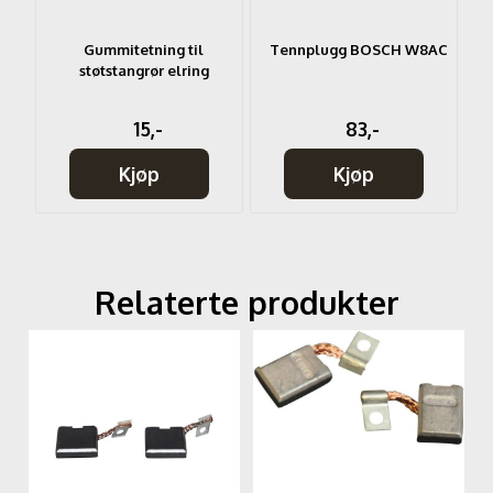
sil
Gummitetning til
Tennplugg BOSCH W8AC
støtstangrør elring
F
15,-
83,-
Kjøp
Kjøp
Relaterte produkter