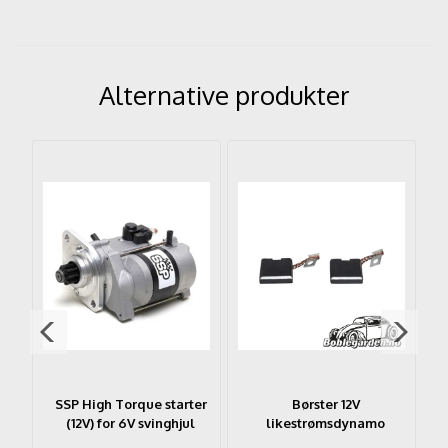
Alternative produkter
ch
SSP High Torque starter
Børster 12V
(12V) for 6V svinghjul
likestrømsdynamo