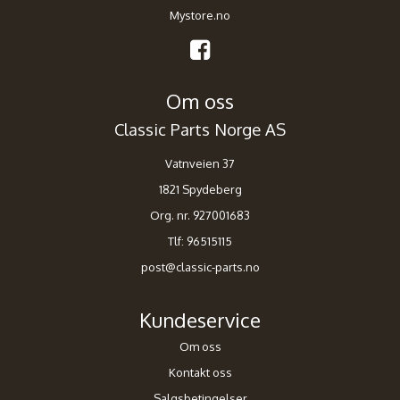
Mystore.no
Om oss
Classic Parts Norge AS
Vatnveien 37
1821 Spydeberg
Org. nr. 927001683
Tlf:
96515115
post@classic-parts.no
Kundeservice
Om oss
Kontakt oss
Salgsbetingelser