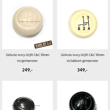
Girkule Ivory GQR C&C 10mm
Girkule Ivory GQR C&C 10mm
m/girmønster
m/lakkert girmønster
249,-
349,-