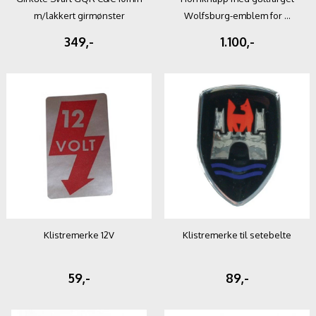
m/lakkert girmønster
Wolfsburg-emblem for ...
349,-
1.100,-
Klistremerke 12V
Klistremerke til setebelte
59,-
89,-