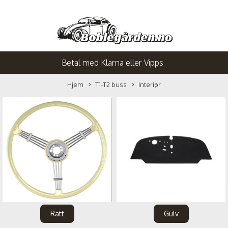
Betal med Klarna eller Vipps
Hjem
T1-T2 buss
Interiør
Ratt
Gulv