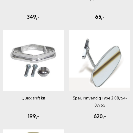
349,-
65,-
Quick shift kit
Speil innvendig Type 2 08/54-
07/65
199,-
620,-