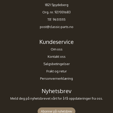
1821 Spydeberg
Org. nr. 927001683
Tlf:
96515115
post@classic-parts.no
Kundeservice
Om oss
Kontakt oss
Salgsbetingelser
Frakt og retur
Personvernerklæring
Nyhetsbrev
Meld deg på nyhetsbrevet vårt for å få oppdateringer fra oss.
Abonner på nyhetsbrev