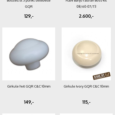
Boltsett til 3 punkt setebelte
Flat4 Banjo rattnav Boss-kit
GQR
08/60-07/73
129,-
2.600,-
Girkule hvit GQR C&C 10mm
Girkule Ivory GQR C&C 10mm
149,-
115,-