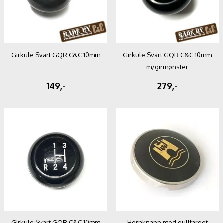
Girkule Svart GQR C&C 10mm
Girkule Svart GQR C&C 10mm
m/girmønster
149,-
279,-
Girkule Svart GQR C&C 10mm
Hornknapp med gullfarget