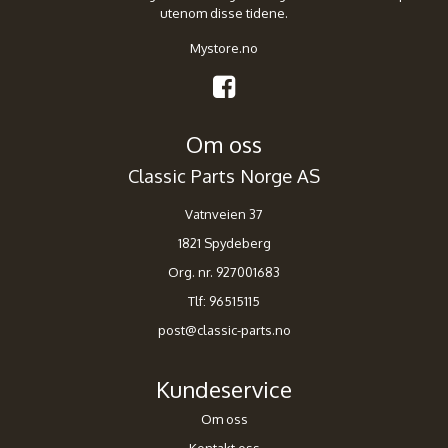
utenom disse tidene.
Mystore.no
Om oss
Classic Parts Norge AS
Vatnveien 37
1821 Spydeberg
Org. nr. 927001683
Tlf:
96515115
post@classic-parts.no
Kundeservice
Om oss
Kontakt oss