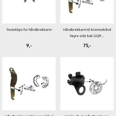
Festeklips for håndbrekkarm
Håndbrekkarm til bremsebånd
høyre side bak GQR ...
9,-
75,-