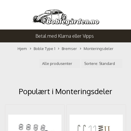
Betal med Klarna eller Vipps
Hjem
Boble Type 1
Bremser
Monteringsdeler
Populært i
Monteringsdeler