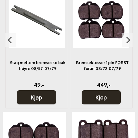
Stag mellom bremsesko bak
Bremseklosser 1 pin FØRST
høyre 08/57-07/79
foran 08/72-07/79
49,-
449,-
Kjøp
Kjøp