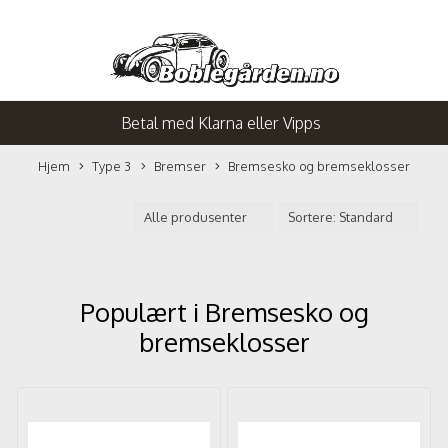
Betal med Klarna eller Vipps
Hjem
Type 3
Bremser
Bremsesko og bremseklosser
Populært i
Bremsesko og
bremseklosser