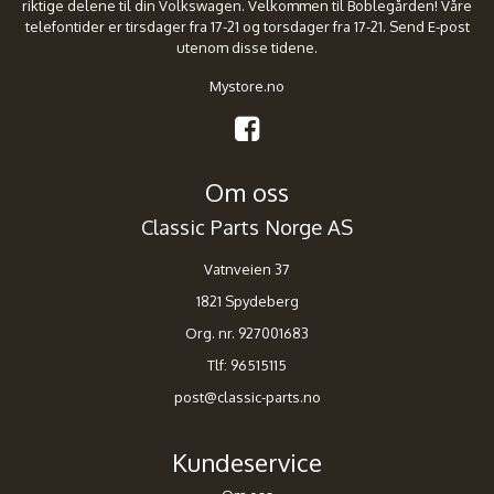
riktige delene til din Volkswagen. Velkommen til Boblegården! Våre
telefontider er tirsdager fra 17-21 og torsdager fra 17-21. Send E-post
utenom disse tidene.
Mystore.no
Om oss
Classic Parts Norge AS
Vatnveien 37
1821 Spydeberg
Org. nr. 927001683
Tlf:
96515115
post@classic-parts.no
Kundeservice