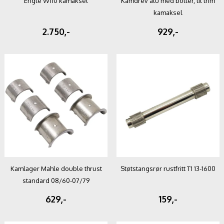
Engle W110 kamaksel
Kamdrev alu med bolter, til trim
kamaksel
2.750,-
929,-
Kamlager Mahle double thrust
Støtstangsrør rustfritt T1 13-1600
standard 08/60-07/79
629,-
159,-