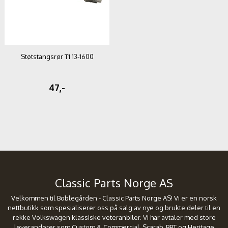
Støtstangsrør T1 13-1600
47,-
Classic Parts Norge AS
Velkommen til Boblegården - Classic Parts Norge AS! Vi er en norsk
nettbutikk som spesialiserer oss på salg av nye og brukte deler til en
rekke Volkswagen klassiske veteranbiler. Vi har avtaler med store
leverandører som Custom & Commercial, Scarab, BBT og Heritage