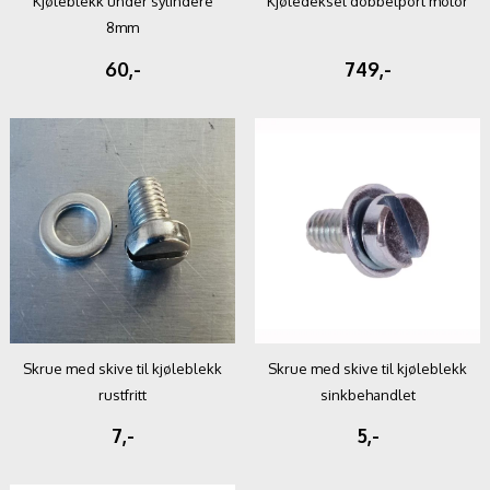
Kjøleblekk under sylindere
Kjøledeksel dobbelport motor
8mm
60,-
749,-
Skrue med skive til kjøleblekk
Skrue med skive til kjøleblekk
rustfritt
sinkbehandlet
7,-
5,-