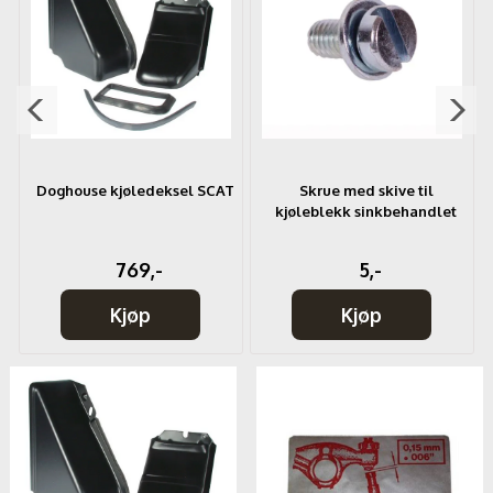
Doghouse kjøledeksel SCAT
Skrue med skive til
kjøleblekk sinkbehandlet
769,-
5,-
Kjøp
Kjøp