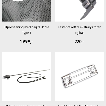
Bilpressening med bag til Boble
Festebrakett til ekstralys foran
Type 1
og bak
1.999,-
220,-