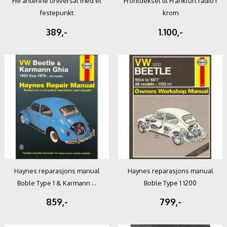
FM antenne universal med et
Frontdeksel til Frankfurt radio i
festepunkt
krom
389,-
1.100,-
Haynes reparasjons manual
Haynes reparasjons manual
Boble Type 1 & Karmann ...
Boble Type 1 1200
859,-
799,-