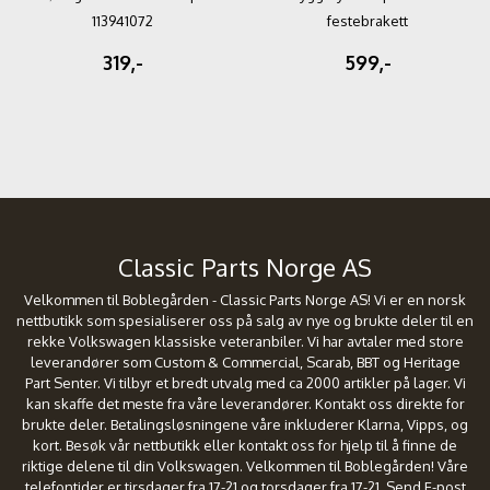
113941072
festebrakett
319,-
599,-
Classic Parts Norge AS
Velkommen til Boblegården - Classic Parts Norge AS! Vi er en norsk
nettbutikk som spesialiserer oss på salg av nye og brukte deler til en
rekke Volkswagen klassiske veteranbiler. Vi har avtaler med store
leverandører som Custom & Commercial, Scarab, BBT og Heritage
Part Senter. Vi tilbyr et bredt utvalg med ca 2000 artikler på lager. Vi
kan skaffe det meste fra våre leverandører. Kontakt oss direkte for
brukte deler. Betalingsløsningene våre inkluderer Klarna, Vipps, og
kort. Besøk vår nettbutikk eller kontakt oss for hjelp til å finne de
riktige delene til din Volkswagen. Velkommen til Boblegården! Våre
telefontider er tirsdager fra 17-21 og torsdager fra 17-21. Send E-post