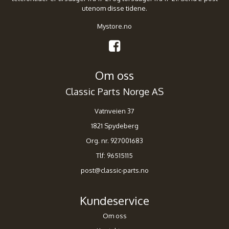
utenom disse tidene.
Mystore.no
Om oss
Classic Parts Norge AS
Vatnveien 37
1821 Spydeberg
Org. nr. 927001683
Tlf:
96515115
post@classic-parts.no
Kundeservice
Om oss