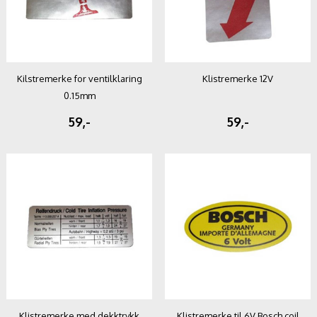
Kilstremerke for ventilklaring
Klistremerke 12V
0.15mm
59,-
59,-
Klistremerke med dekktrykk
Klistremerke til 6V Bosch coil