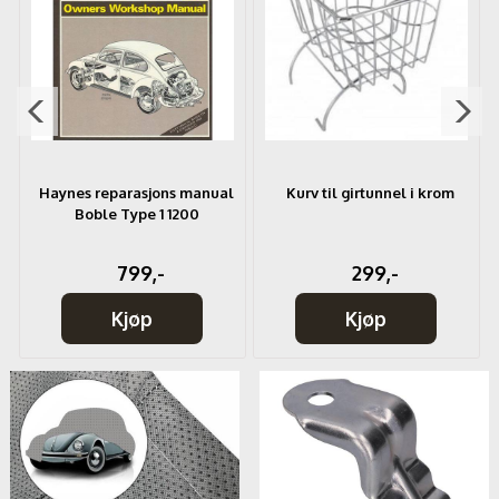
l
Haynes reparasjons manual
Kurv til girtunnel i krom
Boble Type 1 1200
799,-
299,-
Kjøp
Kjøp