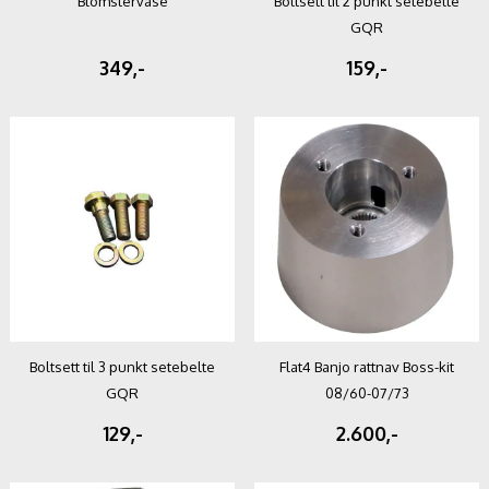
Blomstervase
Boltsett til 2 punkt setebelte
GQR
349,-
159,-
Boltsett til 3 punkt setebelte
Flat4 Banjo rattnav Boss-kit
GQR
08/60-07/73
129,-
2.600,-