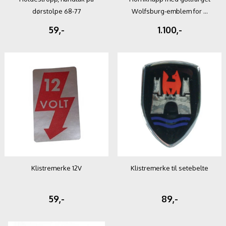
dørstolpe 68-77
Wolfsburg-emblem for ...
59,-
1.100,-
Klistremerke 12V
Klistremerke til setebelte
59,-
89,-