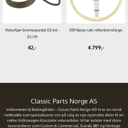
Returfjær bremsepedal 03/66-
SSP Banjo ratt i elfenbensfarge.
07/79
42,-
4.799,-
Classic Parts Norge AS
Velkommen til Boblegården - Classic Parts Norge AS! Vi er en norsk
nettbutikk som spesialiserer oss på salg av nye og brukte deler til en
rekke Volkswagen klassiske veteranbiler. Vi har avtaler med store
leverandører som Custom & Commercial, Scarab, BBT og Heritage