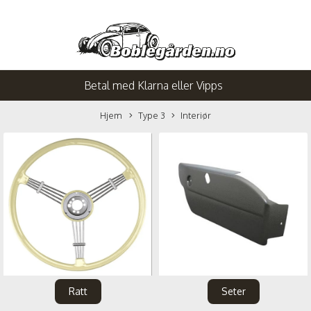
Betal med Klarna eller Vipps
Hjem
Type 3
Interiør
Ratt
Seter