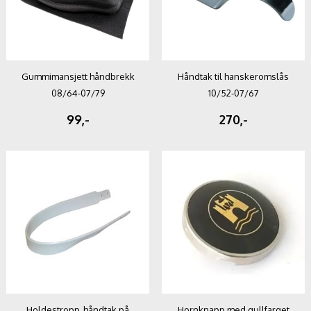
Gummimansjett håndbrekk
Håndtak til hanskeromslås
08/64-07/79
10/52-07/67
99,-
270,-
Holdestropp, håndtak på
Hornknapp med gullfarget