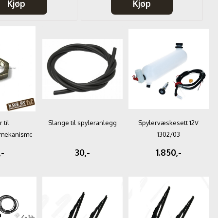
Kjøp
Kjøp
 til
Slange til spyleranlegg
Spylervæskesett 12V
rmekanisme
1302/03
7-07/69
,-
30,-
1.850,-