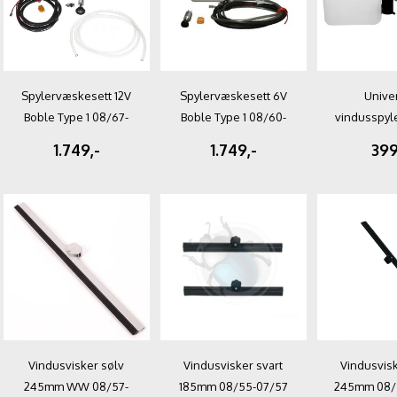
Spylervæskesett 12V
Spylervæskesett 6V
Unive
Boble Type 1 08/67-
Boble Type 1 08/60-
vindusspyle
07/79
07/66
FØR
1.749,-
1.749,-
399
Vindusvisker sølv
Vindusvisker svart
Vindusvisk
245mm WW 08/57-
185mm 08/55-07/57
245mm 08/