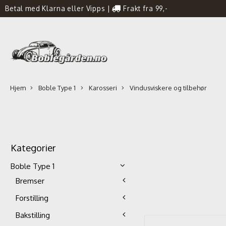
Betal med Klarna eller Vipps
|
Frakt fra 99,-
Hjem
Boble Type 1
Karosseri
Vindusviskere og tilbehør
Kategorier
Boble Type 1
Bremser
Forstilling
Bakstilling