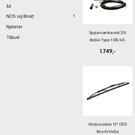
Jul
NOS og Brukt
Nyheter
Spylervæskesett 12V
Tilbud
Boble Type 1 08/60-
07/66
1.749,-
Vindusvisker 15" 1303
Bosch/Hella