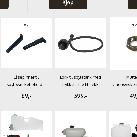
Kjøp
Låsepinner til
Lokk til spyletank med
Mutter
spylevæskebeholder
trykkslange til dekk
vindusviske
08/67-07/79
Boble ...
GQR C&C 4
89,-
599,-
49