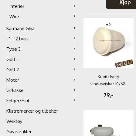
Kjøp
Kjøp
Interiør
Wire
Karmann Ghia
T1-T2 buss
Type 3
Golf 1
Golf 2
Knott i Ivory
Motor
vindusvisker 10/52-
Girkasse
07/60
79,-
Felger/Hjul
Klistremerker og tilbehør
Verktøy
Gaveartikler