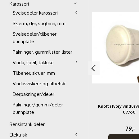
Karosseri
Sveisedeler karosseri
Skjerm, dør, stigtrinn, mm
Sveisedeler/tilbehør
bunnplate
Pakninger, gummilister, lister
Vindu, speil, takluke
Tilbehør, skruer, mm
Vindusviskere og tilbehør
Dørpakninger/deler
Pakninger/gummi/deler
a
Låsepinner til spylevæskebeholder
Knott i Ivory vindusv
bunnplate
08/67-07/79
07/60
Bensintank deler
89,-
79,-
Elektrisk