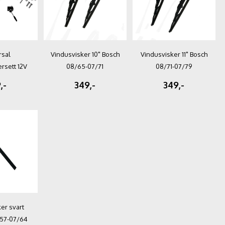
rsal
Vindusvisker 10" Bosch
Vindusvisker 11" Bosch
rsett 12V
08/65-07/71
08/71-07/79
ST
,-
349,-
349,-
er svart
57-07/64