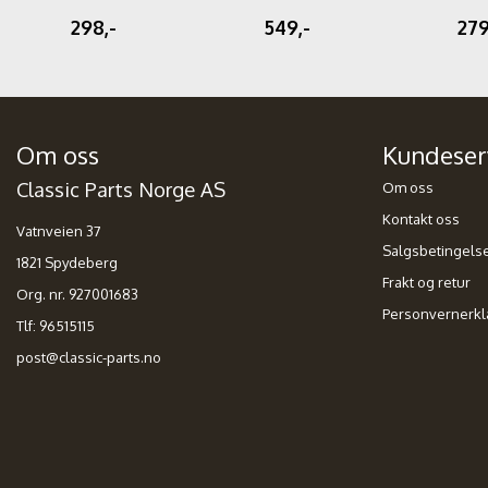
07/64
298,-
549,-
279
Om oss
Kundeser
Classic Parts Norge AS
Om oss
Kontakt oss
Vatnveien 37
Salgsbetingels
1821 Spydeberg
Frakt og retur
Org. nr. 927001683
Personvernerkl
Tlf:
96515115
post@classic-parts.no