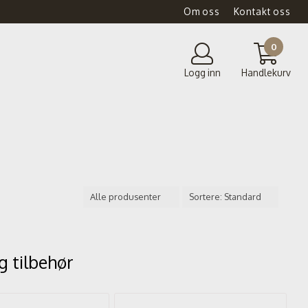
Om oss
Kontakt oss
0
Logg inn
Handlekurv
g tilbehør