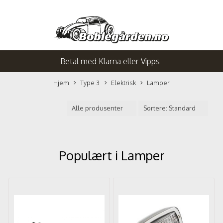
Betal med Klarna eller Vipps
Hjem
Type 3
Elektrisk
Lamper
Populært i
Lamper