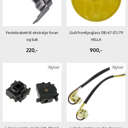
Festebrakett til ekstralys foran
Gult frontlysglass 08/67-07/79
og bak
HELLA
220,-
900,-
Nyhet
Nyhet