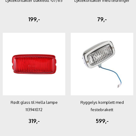
Lyktekontakter bakkelitt -07/65
Lyktekontakter med ledninger
199,-
79,-
Rødt glass til Hella lampe
Ryggelys komplett med
113941072
festebrakett
319,-
599,-