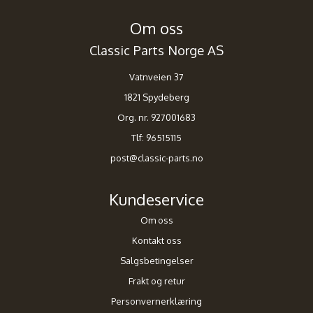
Om oss
Classic Parts Norge AS
Vatnveien 37
1821 Spydeberg
Org. nr. 927001683
Tlf:
96515115
post@classic-parts.no
Kundeservice
Om oss
Kontakt oss
Salgsbetingelser
Frakt og retur
Personvernerklæring