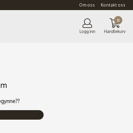
Om oss
Kontakt oss
0
Logg inn
Handlekurv
om
egynne??