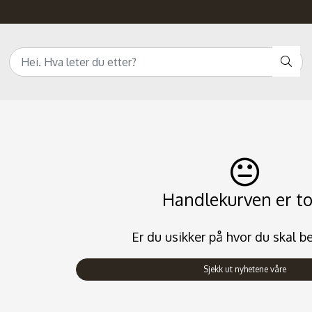
Handlekurven er t
Er du usikker på hvor du skal b
Sjekk ut nyhetene våre