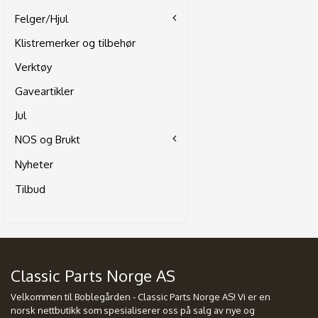
Felger/Hjul
Klistremerker og tilbehør
Verktøy
Gaveartikler
Jul
NOS og Brukt
Nyheter
Tilbud
Classic Parts Norge AS
Velkommen til Boblegården - Classic Parts Norge AS! Vi er en
norsk nettbutikk som spesialiserer oss på salg av nye og