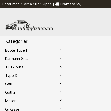
Betal med Klarna eller Vipps
|
Frakt fra 99,-
Kategorier
Boble Type 1
Karmann Ghia
T1-T2 buss
Type 3
Golf 1
Golf 2
Motor
Girkasse