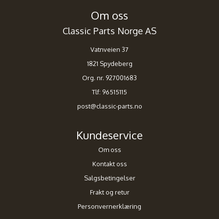
Om oss
Classic Parts Norge AS
Vatnveien 37
1821 Spydeberg
Org. nr. 927001683
Tlf:
96515115
post@classic-parts.no
Kundeservice
Om oss
Kontakt oss
Salgsbetingelser
Frakt og retur
Personvernerklæring