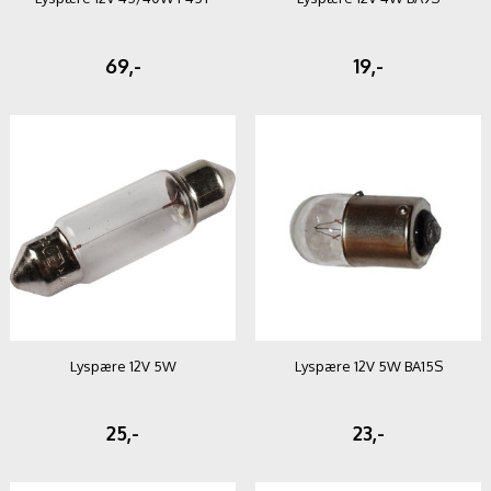
69,-
19,-
Lyspære 12V 5W
Lyspære 12V 5W BA15S
25,-
23,-