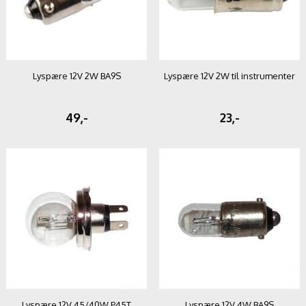
Lyspære 12V 2W BA9S
Lyspære 12V 2W til instrumenter
49,-
23,-
Lyspære 12V 45/40W P45T
Lyspære 12V 4W BA9S