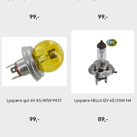
99,-
99,-
Lyspære gul 6V 45/40W P45T
Lyspære HELLA 12V 60/55W H4
99,-
89,-