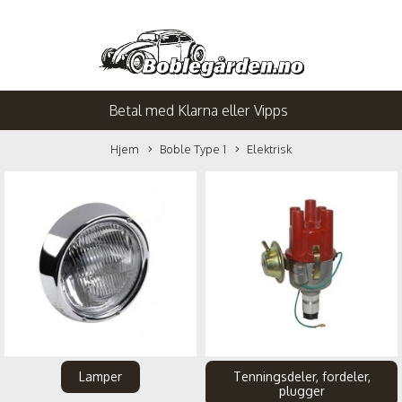
Betal med Klarna eller Vipps
Hjem
Boble Type 1
Elektrisk
Lamper
Tenningsdeler, fordeler,
plugger