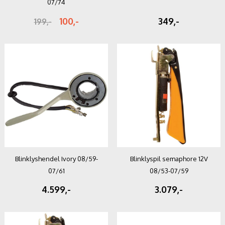
07/74
100,-
349,-
199,-
Blinklyshendel Ivory 08/59-
Blinklyspil semaphore 12V
07/61
08/53-07/59
4.599,-
3.079,-