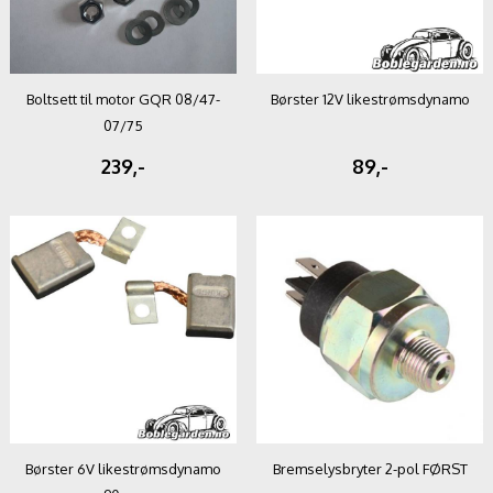
Boltsett til motor GQR 08/47-
Børster 12V likestrømsdynamo
07/75
239,-
89,-
Børster 6V likestrømsdynamo
Bremselysbryter 2-pol FØRST