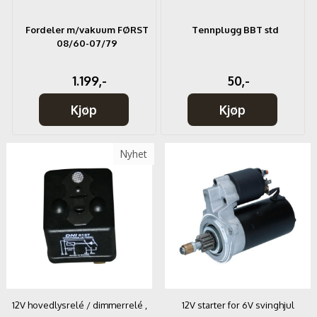
Fordeler m/vakuum FØRST
Tennplugg BBT std
08/60-07/79
1.199,-
50,-
Kjøp
Kjøp
Nyhet
12V hovedlysrelé / dimmerrelé ,
12V starter for 6V svinghjul