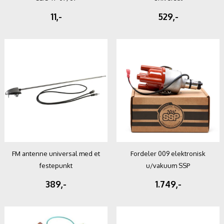
11,-
529,-
FM antenne universal med et
Fordeler 009 elektronisk
festepunkt
u/vakuum SSP
389,-
1.749,-