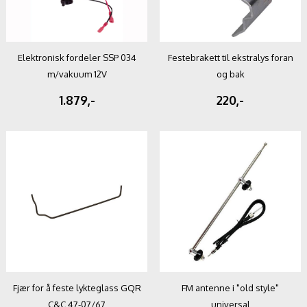
Elektronisk fordeler SSP 034
Festebrakett til ekstralys foran
m/vakuum 12V
og bak
1.879,-
220,-
Fjær for å feste lykteglass GQR
FM antenne i "old style"
C&C 47-07/67
universal