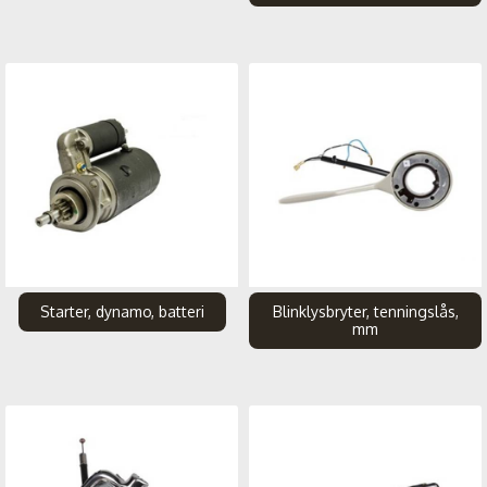
Starter, dynamo, batteri
Blinklysbryter, tenningslås,
mm