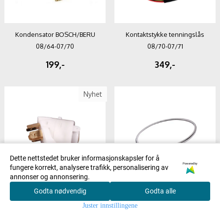
Kondensator BOSCH/BERU
Kontaktstykke tenningslås
08/64-07/70
08/70-07/71
199,-
349,-
Nyhet
Dette nettstedet bruker informasjonskapsler for å
Powered by
fungere korrekt, analysere trafikk, personalisering av
annonser og annonsering.
Godta nødvendig
Godta alle
0
Kontaktstykke tenningslås
Kromring til baklampe 06/61-
Juster innstillingene
Hjem
Meny
Søk
Konto
Handlekurv
08/73-
07/67