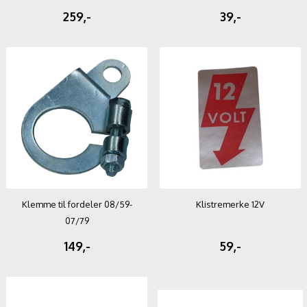
259,-
39,-
Klemme til fordeler 08/59-
Klistremerke 12V
07/79
149,-
59,-