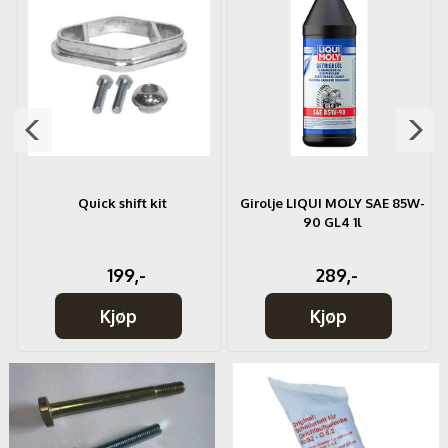
W
Quick shift kit
Girolje LIQUI MOLY SAE 85W-
90 GL4 1l
199,-
289,-
Kjøp
Kjøp