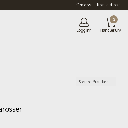
Om oss
Kontakt oss
0
Logg inn
Handlekurv
arosseri