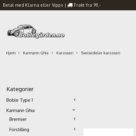
Betal med Klarna eller Vipps
|
Frakt fra 99,-
Hjem
Karmann Ghia
Karosseri
Sveisedeler karosseri
Kategorier
Boble Type 1
Karmann Ghia
Bremser
Forstilling