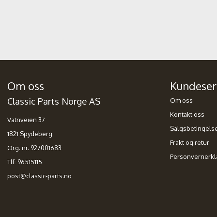
Om oss
Kundeser
Classic Parts Norge AS
Om oss
Kontakt oss
Vatnveien 37
Salgsbetingels
1821 Spydeberg
Frakt og retur
Org. nr. 927001683
Personvernerkl
Tlf:
96515115
post@classic-parts.no