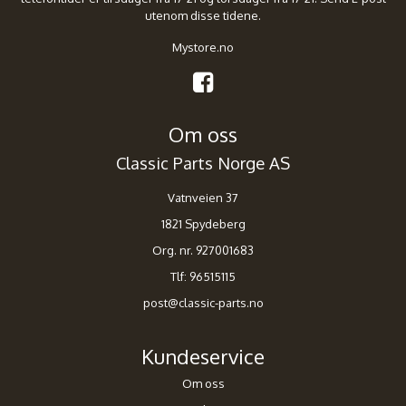
utenom disse tidene.
Mystore.no
Om oss
Classic Parts Norge AS
Vatnveien 37
1821 Spydeberg
Org. nr. 927001683
Tlf:
96515115
post@classic-parts.no
Kundeservice
Om oss