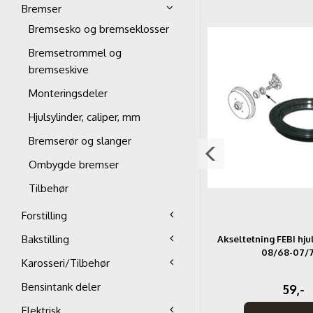
Bremser
Bremsesko og bremseklosser
Bremsetrommel og
bremseskive
Monteringsdeler
Hjulsylinder, caliper, mm
Bremserør og slanger
Ombygde bremser
Tilbehør
Forstilling
Bakstilling
r
Bremseskjold foran til skiver. Fra 67-
Akseltetning FEBI hju
08/68-07/
Karosseri/Tilbehør
Bensintank deler
339,-
59,-
Elektrisk