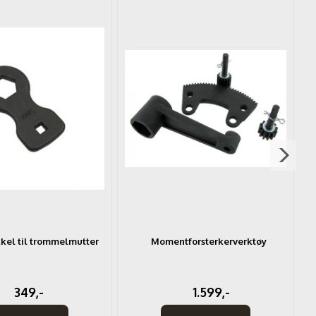
el til trommelmutter
Momentforsterkerverktøy
H
349,-
1.599,-