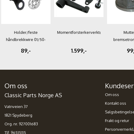
Holder/feste
Momentforsterkerverktøy
Mutter
håndbrekkwire 01/50-
bremsetro
07/79
FØRST 08/
89,-
1.599,-
99
Om oss
Kundeser
Classic Parts Norge AS
Om oss
Kontakt oss
Vatnveien 37
Salgsbetingels
1821 Spydeberg
Frakt og retur
Org. nr. 927001683
Personvernerkl
Tlf:
96515115