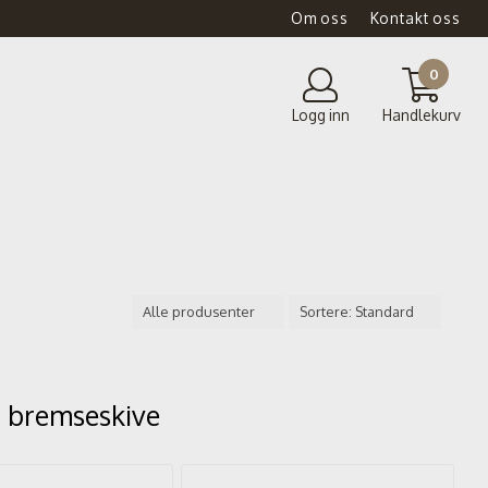
Om oss
Kontakt oss
0
Logg inn
Handlekurv
 bremseskive