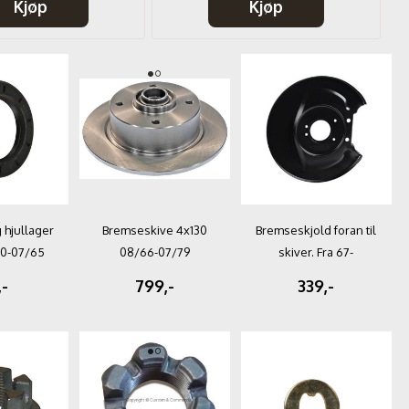
Kjøp
Kjøp
 hjullager
Bremseskive 4x130
Bremseskjold foran til
50-07/65
08/66-07/79
skiver. Fra 67-
,-
799,-
339,-