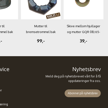
 til
Mutter til
Skive mellom hjullager
mmel bak
bremsetrommel bak
og mutter GQR 08/65-
66-12/86
GQR C&C 12/47-07/66
08/79
,-
99,-
39,-
vice
Nyhetsbrev
Meld deg på nyhetsbrevet vårt for å få
oppdateringer fra oss.
er
Abonner på nyhetsbrev
æring