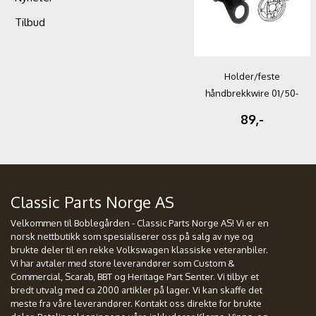
Tilbud
Holder/feste
håndbrekkwire 01/50-
07/79
89,-
Classic Parts Norge AS
Velkommen til Boblegården - Classic Parts Norge AS! Vi er en
norsk nettbutikk som spesialiserer oss på salg av nye og
brukte deler til en rekke Volkswagen klassiske veteranbiler.
Vi har avtaler med store leverandører som Custom &
Commercial, Scarab, BBT og Heritage Part Senter. Vi tilbyr et
bredt utvalg med ca 2000 artikler på lager. Vi kan skaffe det
meste fra våre leverandører. Kontakt oss direkte for brukte