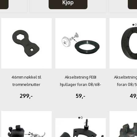
Kjøp
46mm nøkkel til
Akseltetning FEBI
Akseltetning
trommelmutter
hjullager foran 08/68-
foran 08/
07/79
299,-
59,-
49