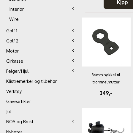
Kjøp
Kjøp
Interiør
Wire
Golf 1
Golf 2
Motor
Girkasse
Felger/Hjul
36mm nøkkel til
Klistremerker og tilbehør
trommelmutter
Verktøy
349,-
Gaveartikler
Jul
NOS og Brukt
Nyheter