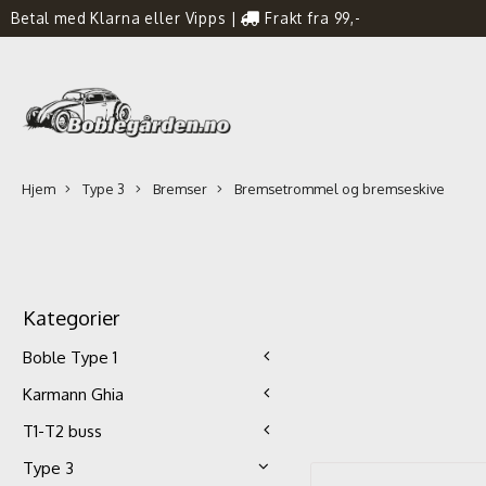
Betal med Klarna eller Vipps
|
Frakt fra 99,-
Hjem
Type 3
Bremser
Bremsetrommel og bremseskive
Kategorier
Boble Type 1
Karmann Ghia
T1-T2 buss
Type 3