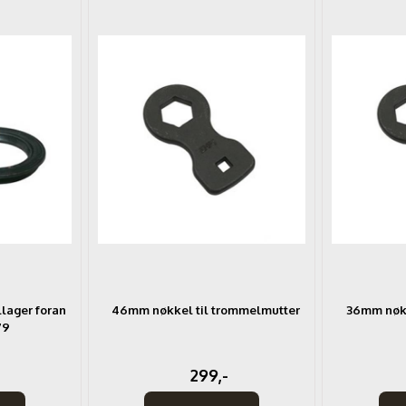
llager foran
46mm nøkkel til trommelmutter
36mm nøkk
79
299,-