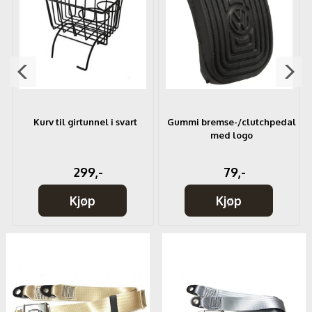
Kurv til girtunnel i svart
Gummi bremse-/clutchpedal
med logo
299,-
79,-
Kjøp
Kjøp