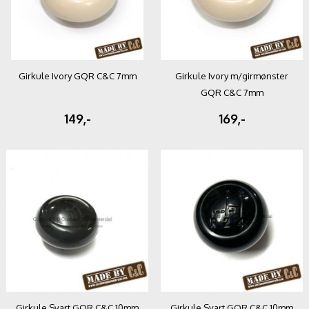
Girkule Ivory GQR C&C 7mm
Girkule Ivory m/girmønster
GQR C&C 7mm
149,-
169,-
Girkule Svart GQR C&C 10mm
Girkule Svart GQR C&C 10mm