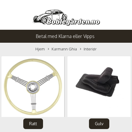
Betal med Klarna eller Vipps
Hjem
Karmann Ghia
Interiør
Ratt
Gulv