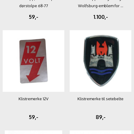
dørstolpe 68-77
Wolfsburg-emblem for ...
59,-
1.100,-
Klistremerke 12V
Klistremerke til setebelte
59,-
89,-