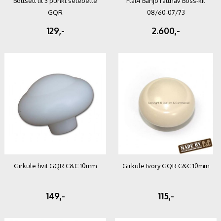
Boltsett til 3 punkt setebelte
Flat4 Banjo rattnav Boss-kit
GQR
08/60-07/73
129,-
2.600,-
Girkule hvit GQR C&C 10mm
Girkule Ivory GQR C&C 10mm
149,-
115,-