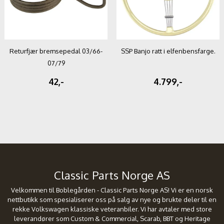
Returfjær bremsepedal 03/66-
SSP Banjo ratt i elfenbensfarge.
07/79
42,-
4.799,-
Classic Parts Norge AS
Velkommen til Boblegården - Classic Parts Norge AS! Vi er en norsk
nettbutikk som spesialiserer oss på salg av nye og brukte deler til en
rekke Volkswagen klassiske veteranbiler. Vi har avtaler med store
leverandører som Custom & Commercial, Scarab, BBT og Heritage