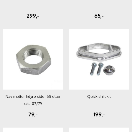
299,-
65,-
Nav mutter høyre side -65 eller
Quick shift kit
ratt -07/79
79,-
199,-