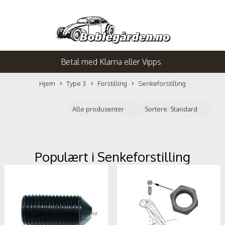
Betal med Klarna eller Vipps
Hjem
Type 3
Forstilling
Senkeforstilling
Populært i
Senkeforstilling