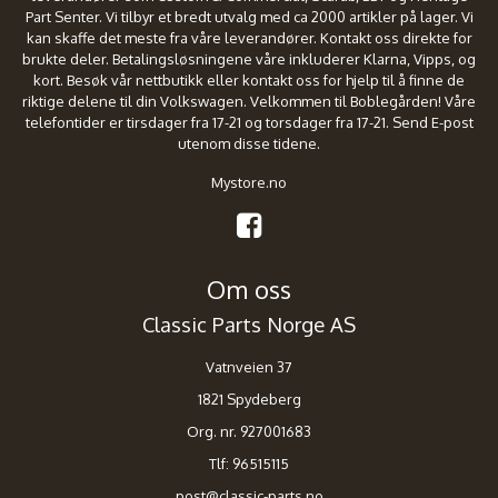
Part Senter. Vi tilbyr et bredt utvalg med ca 2000 artikler på lager. Vi
kan skaffe det meste fra våre leverandører. Kontakt oss direkte for
brukte deler. Betalingsløsningene våre inkluderer Klarna, Vipps, og
kort. Besøk vår nettbutikk eller kontakt oss for hjelp til å finne de
riktige delene til din Volkswagen. Velkommen til Boblegården! Våre
telefontider er tirsdager fra 17-21 og torsdager fra 17-21. Send E-post
utenom disse tidene.
Mystore.no
Om oss
Classic Parts Norge AS
Vatnveien 37
1821 Spydeberg
Org. nr. 927001683
Tlf:
96515115
post@classic-parts.no