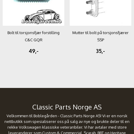
Bolt til torsjonsfjær forstilling
Mutter til bolt på torsjonsfjærer
C&C GQR
SSP
49,-
35,-
Classic Parts Norge AS
Velkommen til Boblegården - Classic Parts Norge AS! Vi er en norsk
nettbutikk som spesialiserer oss på salg av nye og brukte deler til en
rekke Volkswagen klassiske veteranbiler. Vi har avtaler med store
leverandører som Custom & Commercial, Scarab, BBT og Heritage