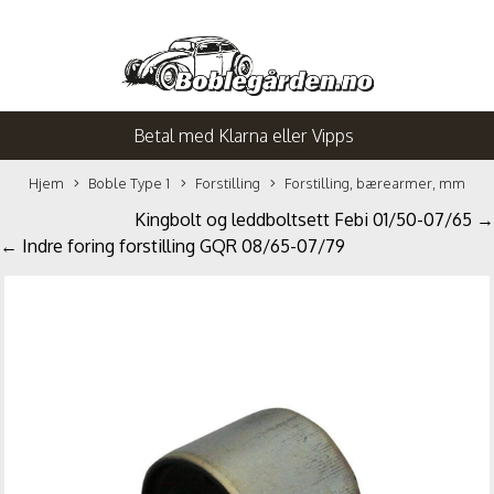
Betal med Klarna eller Vipps
Hjem
Boble Type 1
Forstilling
Forstilling, bærearmer, mm
Kingbolt og leddboltsett Febi 01/50-07/65 →
← Indre foring forstilling GQR 08/65-07/79