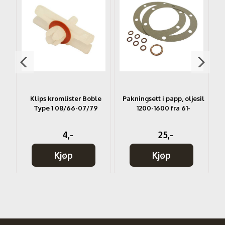
Klips kromlister Boble
Pakningsett i papp, oljesil
Type 1 08/66-07/79
1200-1600 fra 61-
F
4,-
25,-
Kjøp
Kjøp