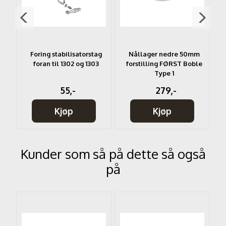
int
Foring stabilisatorstag
Nållager nedre 50mm
PI
foran til 1302 og 1303
forstilling FØRST Boble
Type 1
55,-
279,-
Kjøp
Kjøp
Kunder som så på dette så også
på