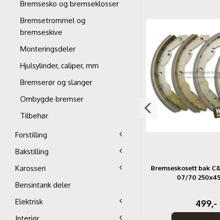
Bremsesko og bremseklosser
Bremsetrommel og
bremseskive
Monteringsdeler
Hjulsylinder, caliper, mm
Bremserør og slanger
Ombygde bremser
Tilbehør
Forstilling
Bakstilling
Karosseri
2
Bremseskosett bak C&C T2 03/55-
Bremseskosett bak C&
07/63 230x40mm
07/70 250x
Bensintank deler
Elektrisk
699,-
499,-
Interiør