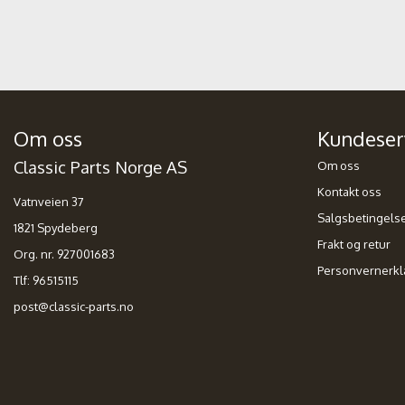
Om oss
Kundeser
Classic Parts Norge AS
Om oss
Kontakt oss
Vatnveien 37
Salgsbetingels
1821 Spydeberg
Frakt og retur
Org. nr. 927001683
Personvernerkl
Tlf:
96515115
post@classic-parts.no