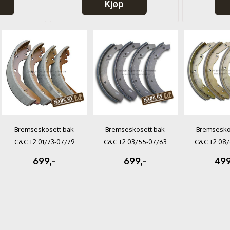
Kjøp
Bremseskosett bak
Bremseskosett bak
Bremsesko
C&C T2 01/73-07/79
C&C T2 03/55-07/63
C&C T2 08/
252x56mm
230x40mm
250x
699,-
699,-
499