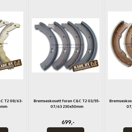
C T2 08/63-
Bremseskosett foran C&C T2 03/55-
Bremseskose
45mm
07/63 230x50mm
07
699,-