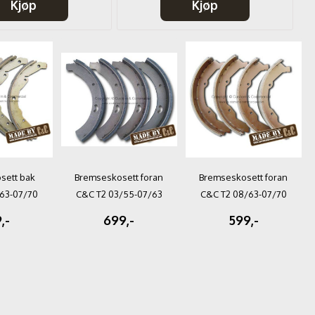
Kjøp
Kjøp
sett bak
Bremseskosett foran
Bremseskosett foran
63-07/70
C&C T2 03/55-07/63
C&C T2 08/63-07/70
45mm
230x50mm
200x55mm
,-
699,-
599,-