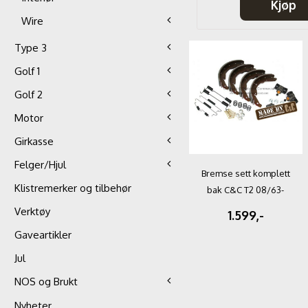
Kjøp
Kjøp
Wire
Type 3
Golf 1
Golf 2
Motor
Girkasse
Felger/Hjul
Bremse sett komplett
Klistremerker og tilbehør
bak C&C T2 08/63-
07/70 ...
Verktøy
1.599,-
Gaveartikler
Jul
NOS og Brukt
Nyheter