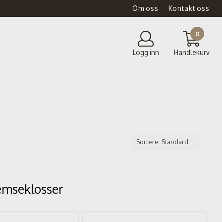
Om oss
Kontakt oss
0
Logg inn
Handlekurv
emseklosser