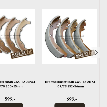
tt foran C&C T2 08/63-
Bremseskosett bak C&C T2 01/73-
/70 200x55mm
07/79 252x56mm
599,-
699,-