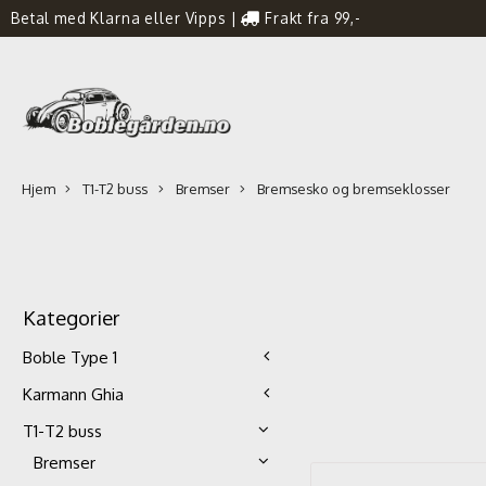
Betal med Klarna eller Vipps
|
Frakt fra 99,-
Hjem
T1-T2 buss
Bremser
Bremsesko og bremseklosser
Kategorier
Boble Type 1
Karmann Ghia
T1-T2 buss
Bremser