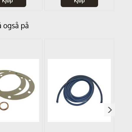
Kjøp
Kjøp
å også på