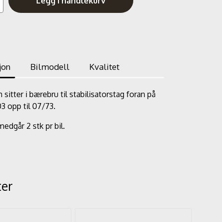
Legg i handlekurv
jon
Bilmodell
Kvalitet
sitter i bærebru til stabilisatorstag foran på
03 opp til 07/73.
edgår 2 stk pr bil.
ter