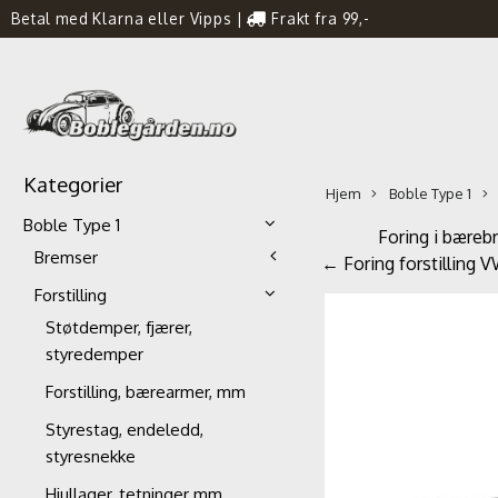
Betal med Klarna eller Vipps
|
Frakt fra 99,-
Kategorier
Hjem
Boble Type 1
Boble Type 1
Foring i bærebr
Bremser
← Foring forstilling
Forstilling
Støtdemper, fjærer,
styredemper
Forstilling, bærearmer, mm
Styrestag, endeledd,
styresnekke
Hjullager, tetninger mm