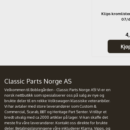
I 01/50-
Gummitetning til støtstangrør
Klips kromlist
elring
07/
15,-
4,
Kjøp
Kjø
Classic Parts Norge AS
Velkommen til Boblegården - Classic Parts Norge AS! Vi er en
norsk nettbutikk som spesialiserer oss på salg av nye og
brukte deler til en rekke Volkswagen klassiske veteranbiler.
Vi har avtaler med store leverandører som Custom &
Commercial, Scarab, BBT og Heritage Part Senter. Vi tilbyr et
bredt utvalg med ca 2000 artikler på lager. Vi kan skaffe det
meste fra våre leverandører. Kontakt oss direkte for brukte
deler. Betalingsløsningene våre inkluderer Klarna, Vipps, og