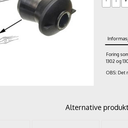
Informas
Foring som 
1302 og 13
OBS: Det m
Alternative produk