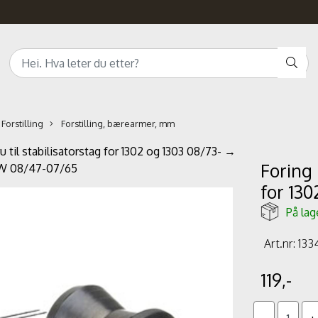
Forstilling
Forstilling, bærearmer, mm
u til stabilisatorstag for 1302 og 1303 08/73- →
Foring 
 VW 08/47-07/65
for 130
På lag
Art.nr:
1334
119,-