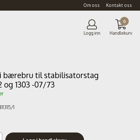
Om oss
Kontakt oss
0
Logg inn
Handlekurv
i bærebru til stabilisatorstag
2 og 1303 -07/73
er
11315/1