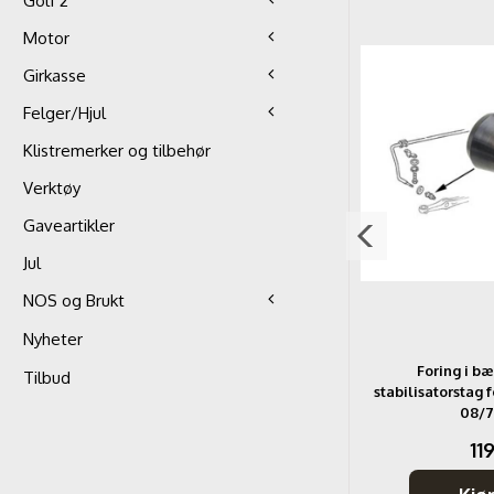
Golf 2
Motor
Girkasse
Felger/Hjul
Klistremerker og tilbehør
Verktøy
Gaveartikler
Jul
NOS og Brukt
Nyheter
73-07/79
Bolt til torsjonsfjær forstilling C&C
Foring i bæ
Tilbud
GQR
stabilisatorstag f
08/7
49,-
119