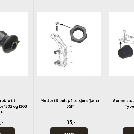
rebru til
Mutter til bolt på torsjonsfjærer
Gummistopp
or 1302 og 1303
SSP
Type
3-
,-
35,-