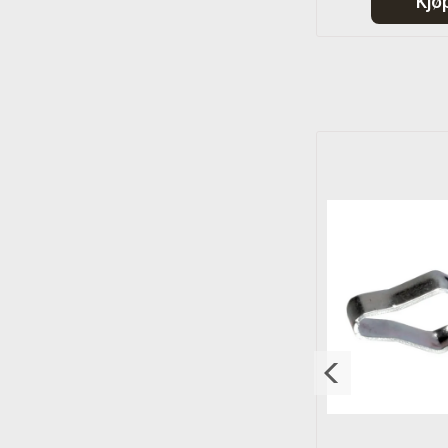
Kjøp
Kjø