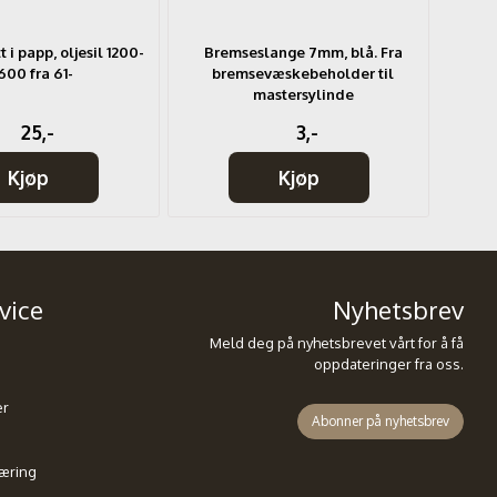
 i papp, oljesil 1200-
Bremseslange 7mm, blå. Fra
T
600 fra 61-
bremsevæskebeholder til
mastersylinde
25,-
3,-
Kjøp
Kjøp
vice
Nyhetsbrev
Meld deg på nyhetsbrevet vårt for å få
oppdateringer fra oss.
er
Abonner på nyhetsbrev
æring