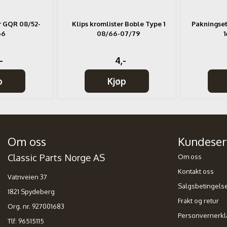
er GQR 08/52-
Klips kromlister Boble Type 1
Pakningsett
66
08/66-07/79
1
-
4,-
p
Kjøp
Om oss
Kundeser
Classic Parts Norge AS
Om oss
Kontakt oss
Vatnveien 37
Salgsbetingels
1821 Spydeberg
Frakt og retur
Org. nr. 927001683
Personvernerkl
Tlf:
96515115