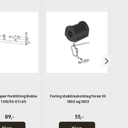
er forstilling Boble
Foring stabilisatorstag foran til
Nålla
 1 08/53-07/65
1302 og 1303
89,-
55,-